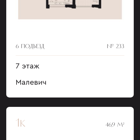
6 ПОДЪЕЗД
№ 233
7 этаж
Малевич
1к
46,9 М²