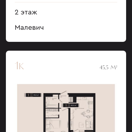
2 этаж
Малевич
1к
45,5 М²