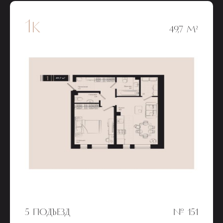
1к
49,7 М²
5 ПОДЪЕЗД
№ 151