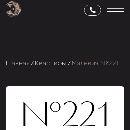
Главная
Квартиры
Малевич №221
/
/
№221