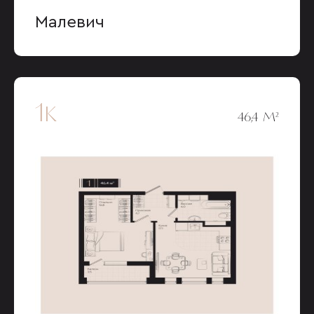
Малевич
1к
46,4 М²