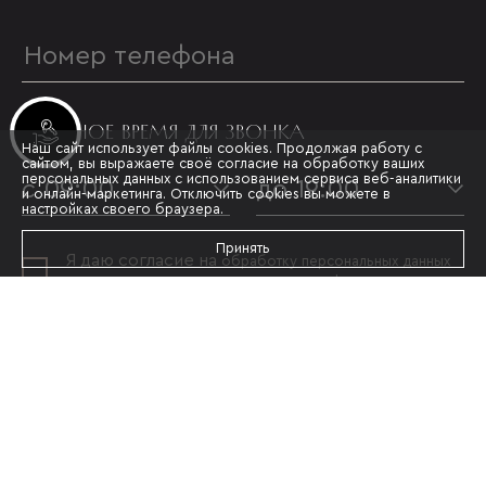
УДОБНОЕ ВРЕМЯ ДЛЯ ЗВОНКА
Инвестиционные лоты
Наш сайт использует файлы cookies. Продолжая работу с
сайтом, вы выражаете своё согласие на обработку ваших
персональных данных с использованием сервиса веб-аналитики
с 09:00
до 19:00
и онлайн-маркетинга. Отключить cookies вы можете в
настройках своего браузера.
Принять
Я даю согласие на
обработку персональных данных
и принимаю условия
политики конфиденциальности
ОТПРАВИТЬ