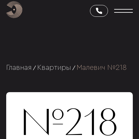
Главная
Квартиры
Малевич №218
/
/
№218