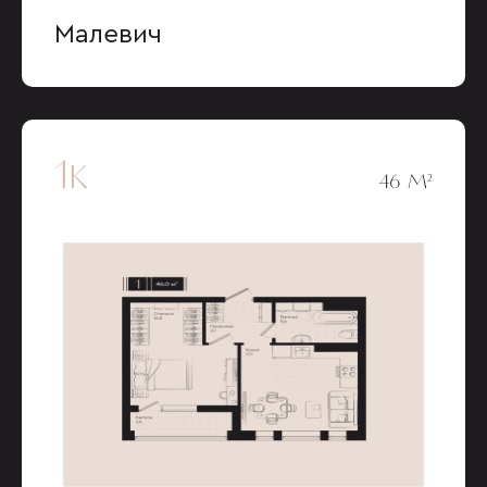
Малевич
1к
46 М²