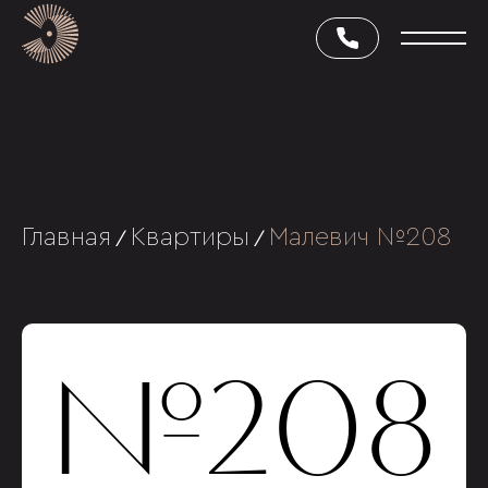
Главная
Квартиры
Малевич №208
/
/
№208