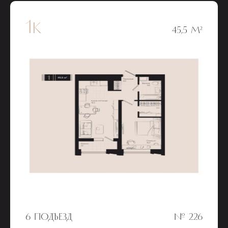
1к
45,5 М²
6 ПОДЪЕЗД
№ 226