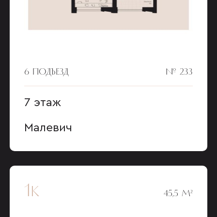
6 ПОДЪЕЗД
№ 233
7 этаж
Малевич
1к
45,5 М²