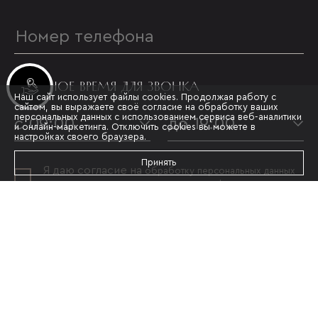
УДОБНОЕ ВРЕМЯ ДЛЯ ЗВОНКА
Инвестиционные лоты
Наш сайт использует файлы cookies. Продолжая работу с
сайтом, вы выражаете своё согласие на обработку ваших
персональных данных с использованием сервиса веб-аналитики
с 09:00
до 19:00
и онлайн-маркетинга. Отключить cookies вы можете в
настройках своего браузера.
Принять
Я даю согласие на
обработку персональных данных
и принимаю условия
политики конфиденциальности
ОТПРАВИТЬ