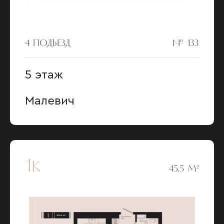
4 ПОДЪЕЗД
№ 133
5 этаж
Малевич
1к
45,5 М²