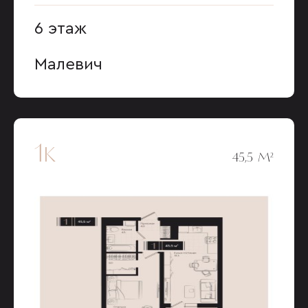
6 этаж
Малевич
1к
45,5 М²