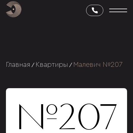
Главная
Квартиры
Малевич №207
/
/
№207