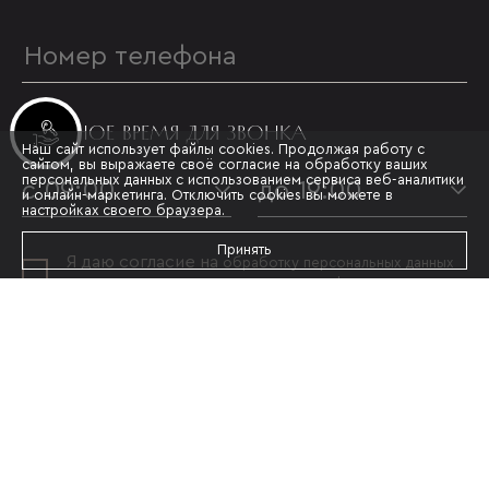
УДОБНОЕ ВРЕМЯ ДЛЯ ЗВОНКА
Инвестиционные лоты
Наш сайт использует файлы cookies. Продолжая работу с
сайтом, вы выражаете своё согласие на обработку ваших
персональных данных с использованием сервиса веб-аналитики
с 09:00
до 19:00
и онлайн-маркетинга. Отключить cookies вы можете в
настройках своего браузера.
Принять
Я даю согласие на
обработку персональных данных
и принимаю условия
политики конфиденциальности
ОТПРАВИТЬ