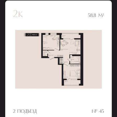
2к
58,8 М²
2 ПОДЪЕЗД
№ 45