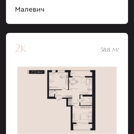
Малевич
2к
58,8 М²