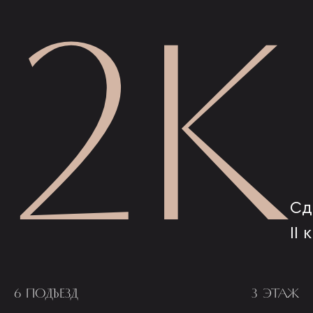
2К
Сд
II 
6 ПОДЪЕЗД
3 ЭТАЖ