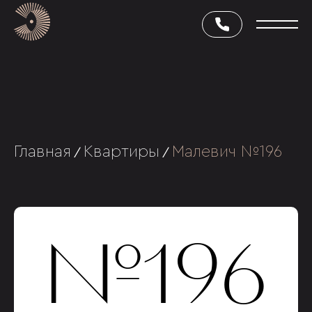
Главная
Квартиры
Малевич №196
/
/
№196