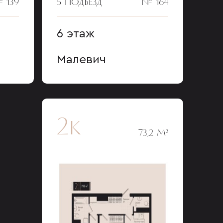
 139
5 ПОДЪЕЗД
№ 164
6 этаж
Малевич
2к
73,2 М²