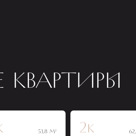
 КВАРТИРЫ
к
2к
53,8 М²
62