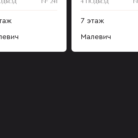
ОДЪЕЗД
№ 241
4 ПОДЪЕЗД
№
таж
7 этаж
левич
Малевич