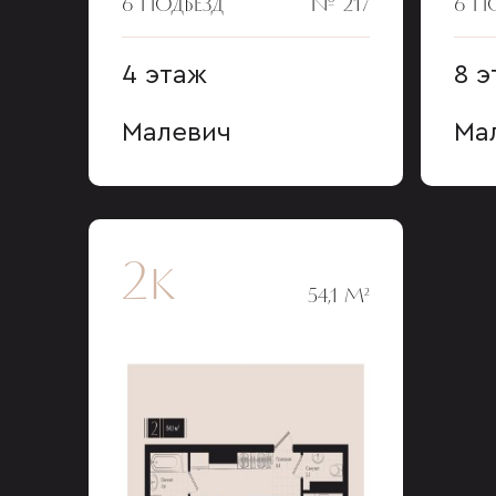
6 ПОДЪЕЗД
№ 217
6 П
4 этаж
8 э
Малевич
Ма
2к
54,1 М²