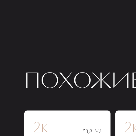
ПОХОЖИЕ
2к
2
53,8 М²