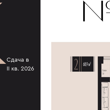
К
№
Сдача в
II кв. 2026