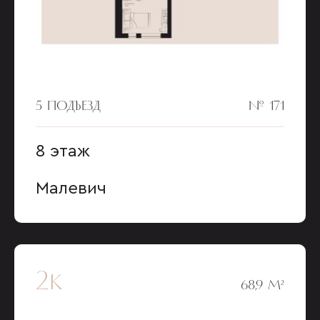
5 ПОДЪЕЗД
№ 171
8 этаж
Малевич
2к
68,9 М²