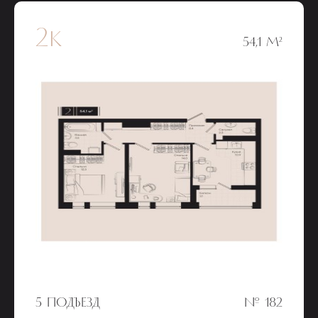
2к
54,1 М²
5 ПОДЪЕЗД
№ 182