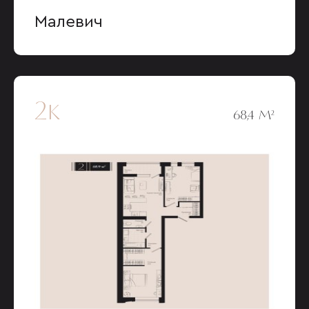
Малевич
2к
68,4 М²