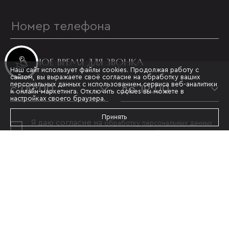
УДОБНОЕ ВРЕМЯ ДЛЯ ЗВОНКА
Инвестиционные лоты
Наш сайт использует файлы cookies. Продолжая работу с
сайтом, вы выражаете своё согласие на обработку ваших
персональных данных с использованием сервиса веб-аналитики
с 09:00
до 19:00
и онлайн-маркетинга. Отключить cookies вы можете в
настройках своего браузера.
Принять
Я даю согласие на
обработку персональных данных
и принимаю условия
политики конфиденциальности
ОТПРАВИТЬ