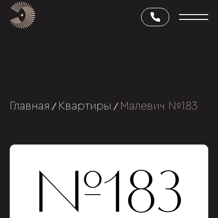
Главная
Квартиры
Малевич №183
/
/
№183