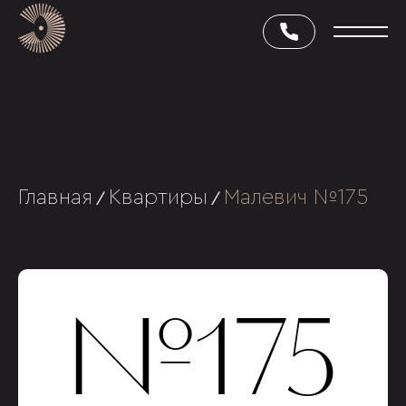
Главная
Квартиры
Малевич №175
/
/
№175