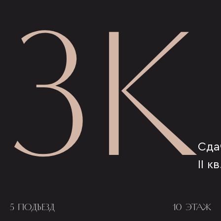
3К
Сда
II к
5 ПОДЪЕЗД
10 ЭТАЖ