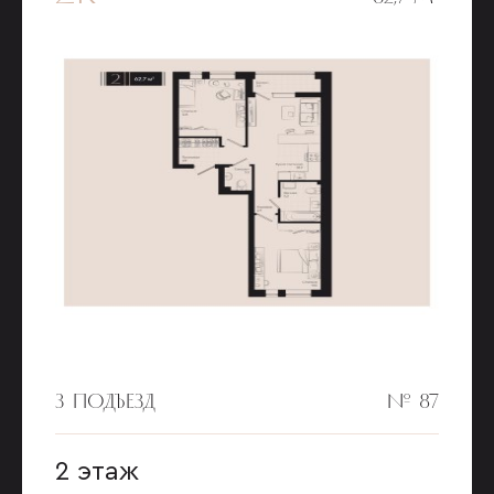
3 ПОДЪЕЗД
№ 87
2 этаж