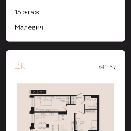
15 этаж
Малевич
2к
64,9 М²