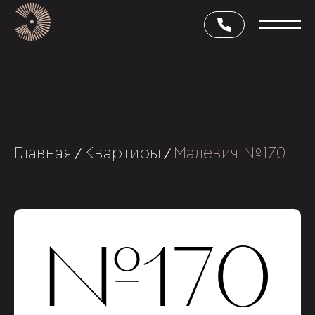
Главная
Квартиры
Малевич №170
/
/
№170