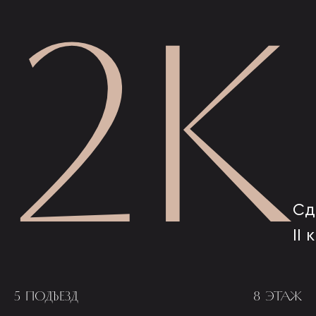
2К
Сд
II 
5 ПОДЪЕЗД
8 ЭТАЖ