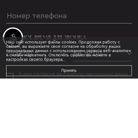
УДОБНОЕ ВРЕМЯ ДЛЯ ЗВОНКА
Инвестиционные лоты
Наш сайт использует файлы cookies. Продолжая работу с
сайтом, вы выражаете своё согласие на обработку ваших
персональных данных с использованием сервиса веб-аналитики
с 09:00
до 19:00
и онлайн-маркетинга. Отключить cookies вы можете в
настройках своего браузера.
Принять
Я даю согласие на
обработку персональных данных
и принимаю условия
политики конфиденциальности
ОТПРАВИТЬ