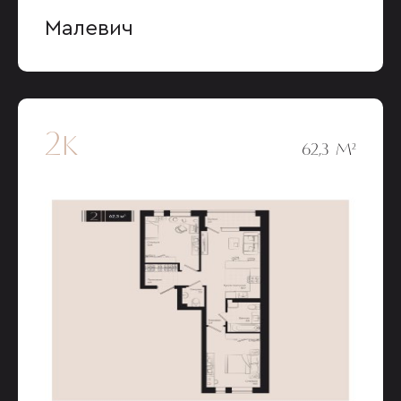
Малевич
2к
62,3 М²