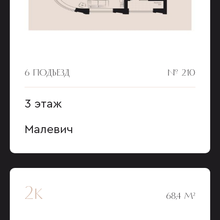
6 ПОДЪЕЗД
№ 210
3 этаж
Малевич
2к
68,4 М²