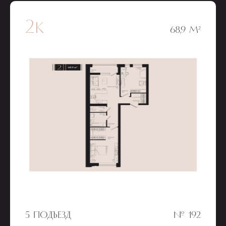
2к
68,9 М²
5 ПОДЪЕЗД
№ 192