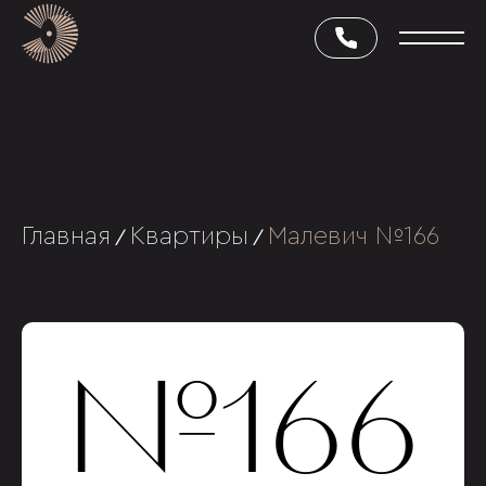
Главная
Квартиры
Малевич №166
/
/
№166