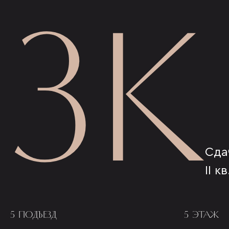
3К
Сда
II к
5 ПОДЪЕЗД
5 ЭТАЖ