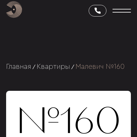
Главная
Квартиры
Малевич №160
/
/
№160