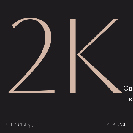
2К
Сд
II 
5 ПОДЪЕЗД
4 ЭТАЖ