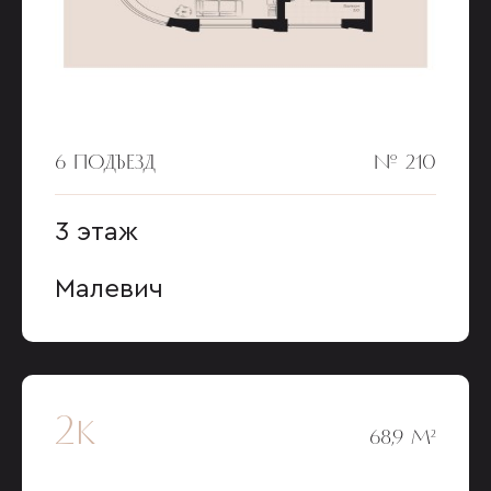
6 ПОДЪЕЗД
№ 210
3 этаж
Малевич
2к
68,9 М²