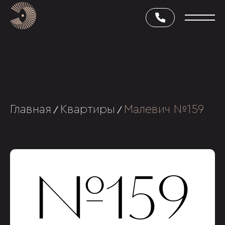
Главная
Квартиры
Малевич №159
/
/
№159