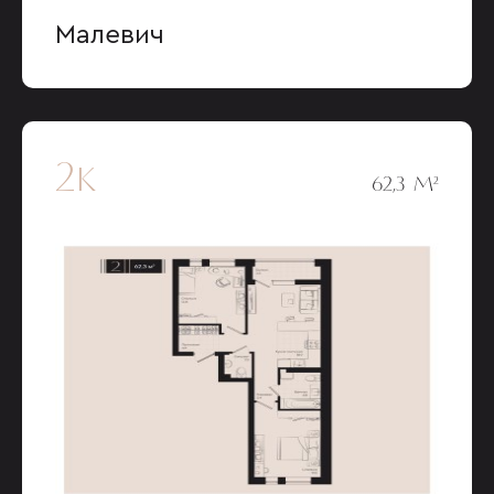
Малевич
2к
62,3 М²