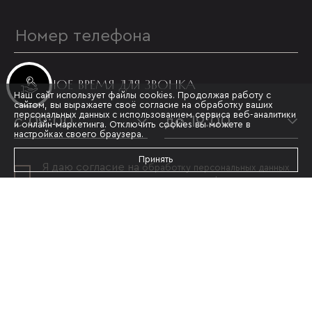
УДОБНОЕ ВРЕМЯ ДЛЯ ЗВОНКА
Инвестиционные лоты
Наш сайт использует файлы cookies. Продолжая работу с
сайтом, вы выражаете своё согласие на обработку ваших
персональных данных с использованием сервиса веб-аналитики
с 09:00
до 19:00
и онлайн-маркетинга. Отключить cookies вы можете в
настройках своего браузера.
Принять
Я даю согласие на
обработку персональных данных
и принимаю условия
политики конфиденциальности
ОТПРАВИТЬ