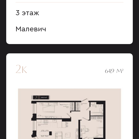
3 этаж
Малевич
2к
64,9 М²