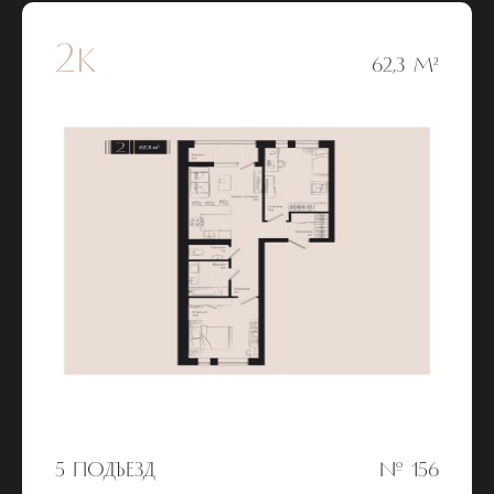
2к
62,3 М²
5 ПОДЪЕЗД
№ 156