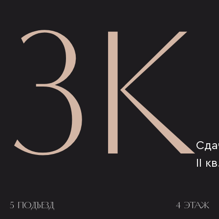
3К
Сда
II к
5 ПОДЪЕЗД
4 ЭТАЖ