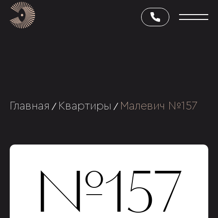
Главная
Квартиры
Малевич №157
/
/
№157