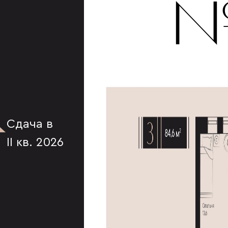
К
№
Сдача в
II кв. 2026