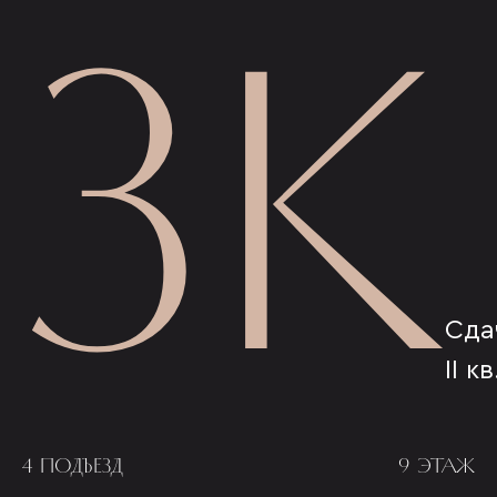
3К
Сда
II к
4 ПОДЪЕЗД
9 ЭТАЖ