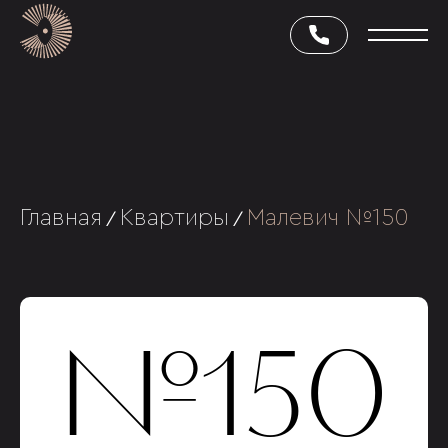
Главная
Квартиры
Малевич №150
/
/
№150