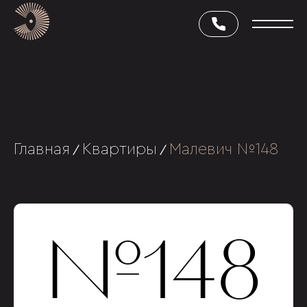
Главная
Квартиры
Малевич №148
/
/
№148