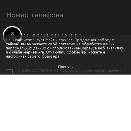
УДОБНОЕ ВРЕМЯ ДЛЯ ЗВОНКА
Инвестиционные лоты
Наш сайт использует файлы cookies. Продолжая работу с
сайтом, вы выражаете своё согласие на обработку ваших
персональных данных с использованием сервиса веб-аналитики
с 09:00
до 19:00
и онлайн-маркетинга. Отключить cookies вы можете в
настройках своего браузера.
Принять
Я даю согласие на
обработку персональных данных
и принимаю условия
политики конфиденциальности
ОТПРАВИТЬ