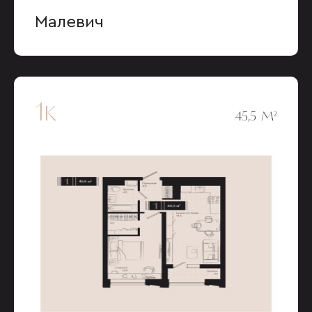
Малевич
1к
45,5 М²