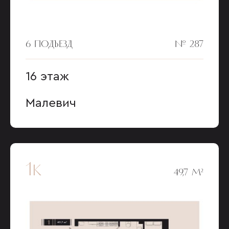
6 ПОДЪЕЗД
№ 287
16 этаж
Малевич
1к
49,7 М²