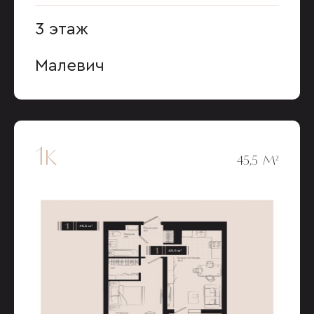
3 этаж
Малевич
1к
45,5 М²