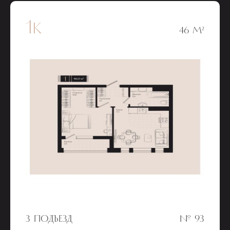
1к
46 М²
3 ПОДЪЕЗД
№ 93