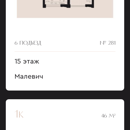
6 ПОДЪЕЗД
№ 281
15 этаж
Малевич
1к
46 М²