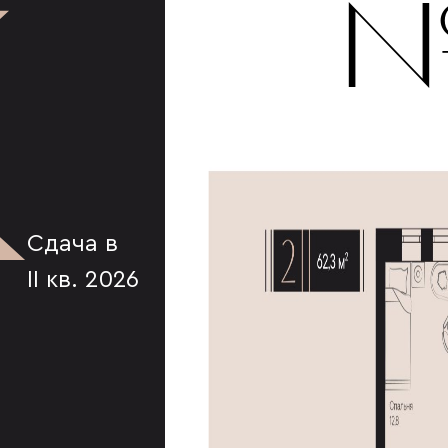
К
№
Сдача в
II кв. 2026