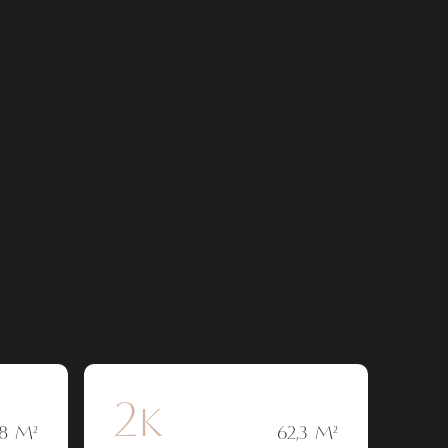
2к
,8 М²
62,3 М²