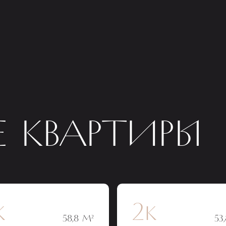
 КВАРТИРЫ
к
2к
58,8 М²
53