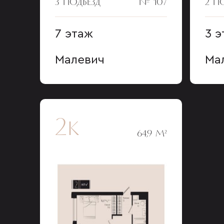
3 ПОДЪЕЗД
№ 107
2 П
7 этаж
3 э
Малевич
Ма
2к
64,9 М²