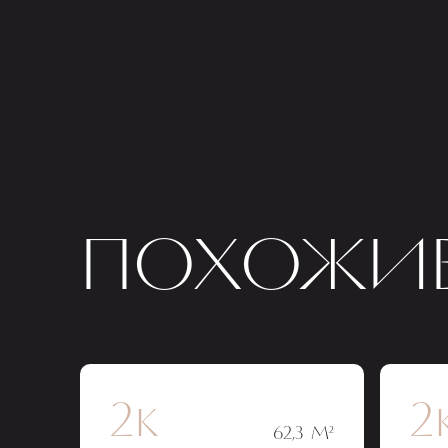
ПОХОЖИЕ
2к
2
62,3 М²