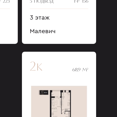
 223
5 ПОДЪЕЗД
№ 156
3 этаж
Малевич
2к
68,9 М²