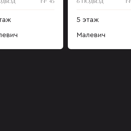
ОДЪЕЗД
№ 45
6 ПОДЪЕЗД
№
таж
5 этаж
левич
Малевич