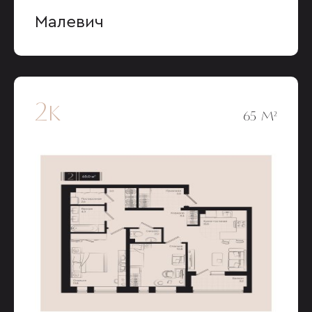
Малевич
2к
65 М²