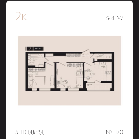
2к
54,1 М²
5 ПОДЪЕЗД
№ 170