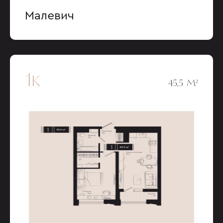
Малевич
1к
45,5 М²