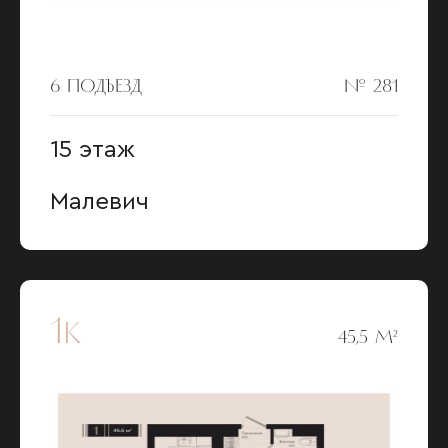
6 ПОДЪЕЗД
№ 281
15 этаж
Малевич
1к
45,5 М²