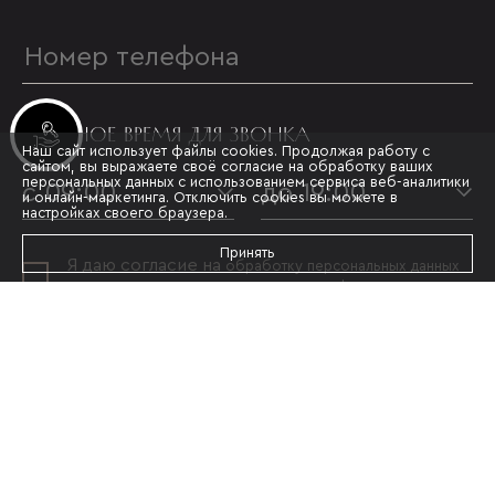
УДОБНОЕ ВРЕМЯ ДЛЯ ЗВОНКА
Инвестиционные лоты
Наш сайт использует файлы cookies. Продолжая работу с
сайтом, вы выражаете своё согласие на обработку ваших
персональных данных с использованием сервиса веб-аналитики
с 09:00
до 19:00
и онлайн-маркетинга. Отключить cookies вы можете в
настройках своего браузера.
Принять
Я даю согласие на
обработку персональных данных
и принимаю условия
политики конфиденциальности
ОТПРАВИТЬ