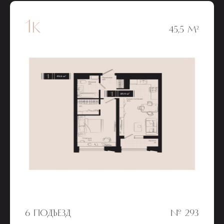
1к
45,5 М²
6 ПОДЪЕЗД
№ 293