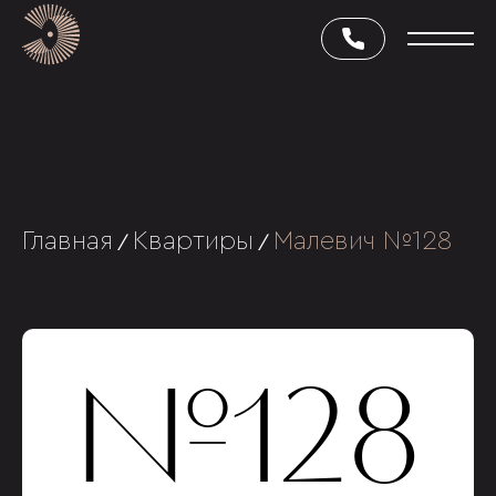
Главная
Квартиры
Малевич №128
/
/
№128