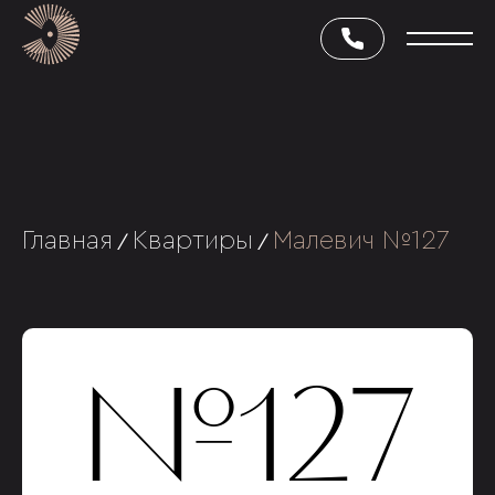
Главная
Квартиры
Малевич №127
/
/
№127