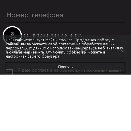
УДОБНОЕ ВРЕМЯ ДЛЯ ЗВОНКА
Инвестиционные лоты
Наш сайт использует файлы cookies. Продолжая работу с
сайтом, вы выражаете своё согласие на обработку ваших
персональных данных с использованием сервиса веб-аналитики
с 09:00
до 19:00
и онлайн-маркетинга. Отключить cookies вы можете в
настройках своего браузера.
Принять
Я даю согласие на
обработку персональных данных
и принимаю условия
политики конфиденциальности
ОТПРАВИТЬ