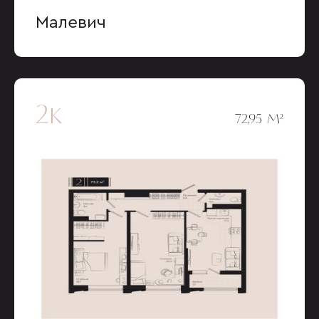
Малевич
2к
72,95 М²