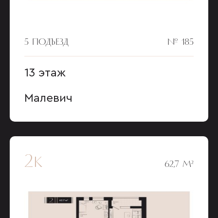
5 ПОДЪЕЗД
№ 185
13 этаж
Малевич
2к
62,7 М²