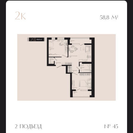
2к
58,8 М²
2 ПОДЪЕЗД
№ 45