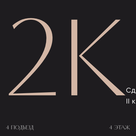
2К
Сд
II 
4 ПОДЪЕЗД
4 ЭТАЖ