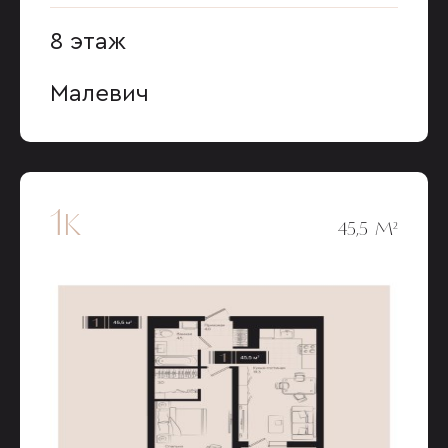
8 этаж
Малевич
1к
45,5 М²