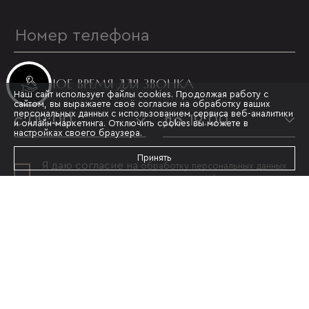
УДОБНОЕ ВРЕМЯ ДЛЯ ЗВОНКА
Инвестиционные лоты
Наш сайт использует файлы cookies. Продолжая работу с
сайтом, вы выражаете своё согласие на обработку ваших
персональных данных с использованием сервиса веб-аналитики
с 09:00
до 19:00
и онлайн-маркетинга. Отключить cookies вы можете в
настройках своего браузера.
Принять
Я даю согласие на
обработку персональных данных
и принимаю условия
политики конфиденциальности
ОТПРАВИТЬ