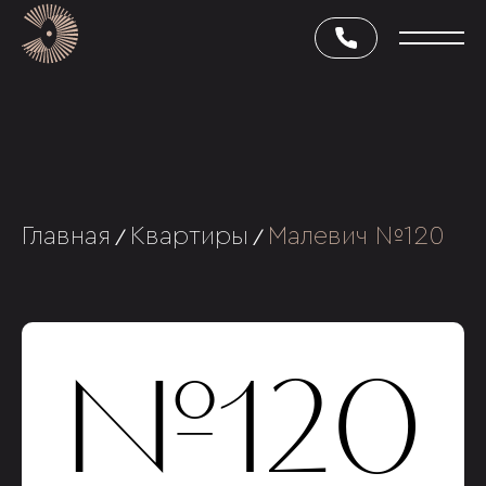
Главная
Квартиры
Малевич №120
/
/
№120