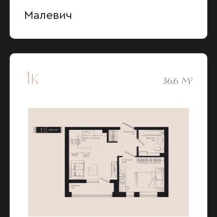
Малевич
1к
36,6 М²