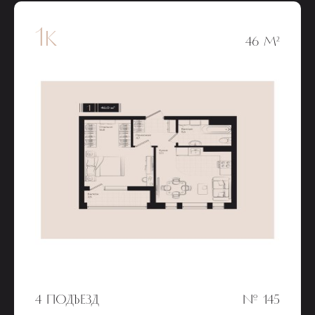
1к
46 М²
4 ПОДЪЕЗД
№ 145