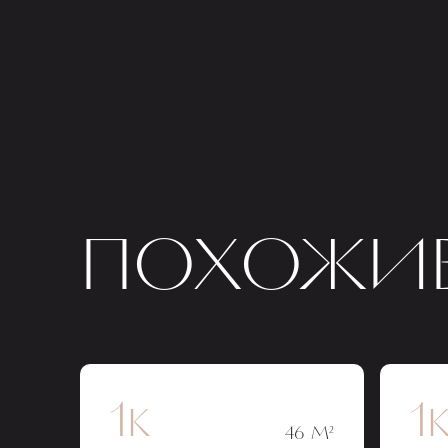
ПОХОЖИЕ
1к
1
46 М²