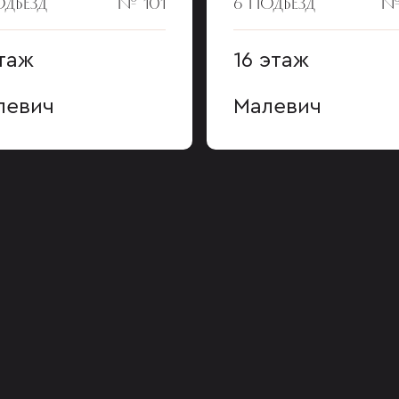
ОДЪЕЗД
№ 101
6 ПОДЪЕЗД
№
таж
16 этаж
левич
Малевич