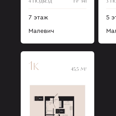
4 ПОДЪЕЗД
№ 141
3 П
7 этаж
5 э
Малевич
Ма
1к
45,5 М²