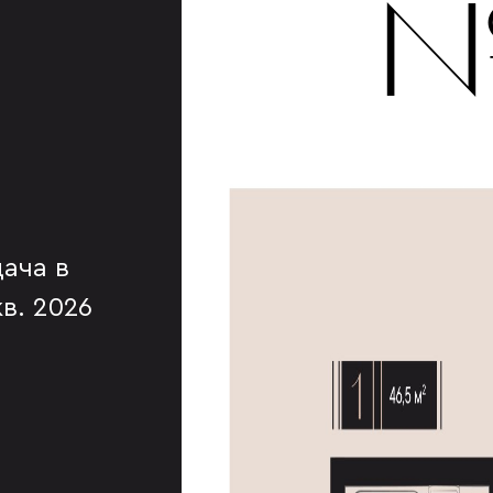
№
ача в
 кв. 2026