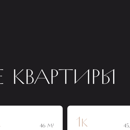
 КВАРТИРЫ
к
1к
46 М²
45