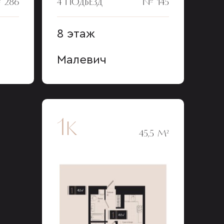
 286
4 ПОДЪЕЗД
№ 145
8 этаж
Малевич
1к
45,5 М²