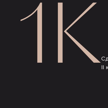
1К
Сд
II