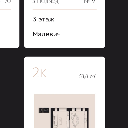
 170
3 ПОДЪЕЗД
№ 91
3 этаж
Малевич
2к
53,8 М²