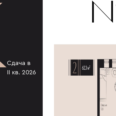
К
№
Сдача в
II кв. 2026