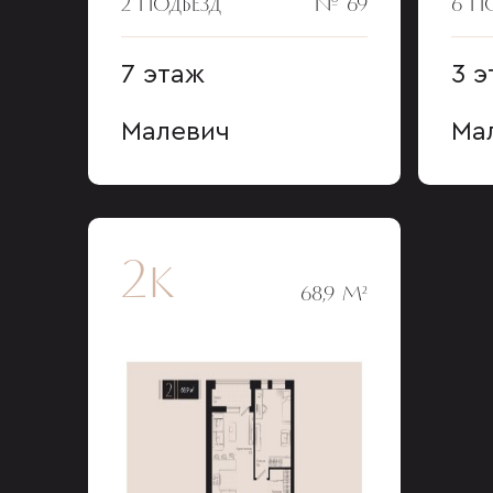
2 ПОДЪЕЗД
№ 69
6 П
7 этаж
3 э
Малевич
Ма
2к
68,9 М²