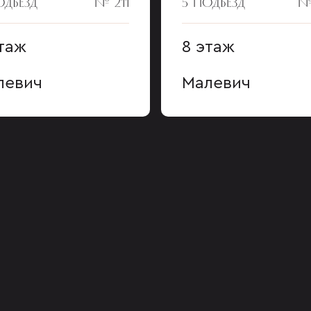
ОДЪЕЗД
№ 211
5 ПОДЪЕЗД
№
таж
8 этаж
левич
Малевич