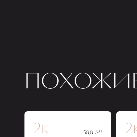
ПОХОЖИЕ
2к
2
58,8 М²