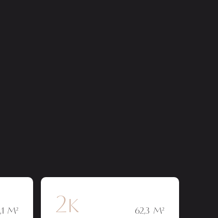
2к
,1 М²
62,3 М²