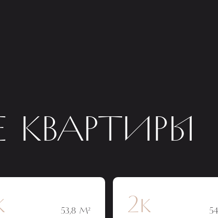
 КВАРТИРЫ
к
2к
53,8 М²
54