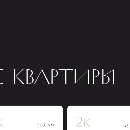
 КВАРТИРЫ
к
2к
73,2 М²
53