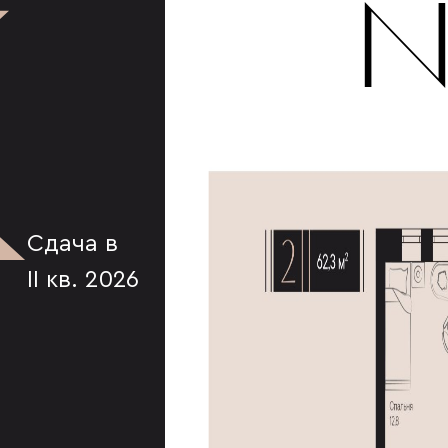
К
№
Сдача в
II кв. 2026