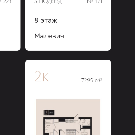
 223
5 ПОДЪЕЗД
№ 171
8 этаж
Малевич
2к
72,95 М²