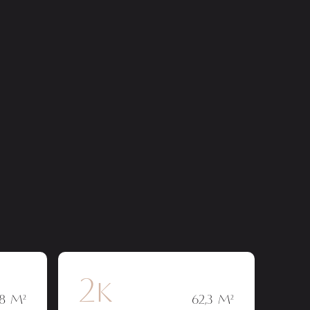
2к
,8 М²
62,3 М²