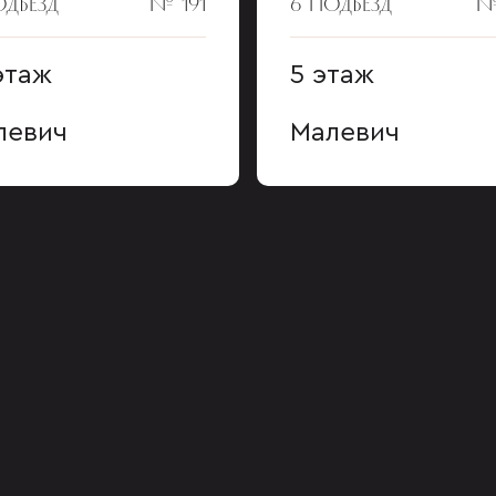
ОДЪЕЗД
№ 191
6 ПОДЪЕЗД
№
этаж
5 этаж
левич
Малевич