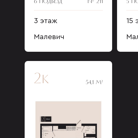
6 ПОДЪЕЗД
№ 211
5 П
3 этаж
15 
Малевич
Ма
2к
54,1 М²