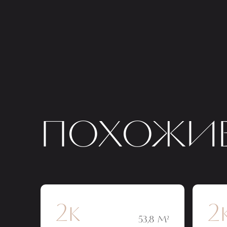
ПОХОЖИЕ
2к
2
53,8 М²