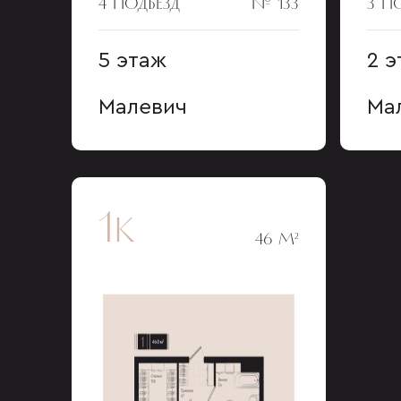
4 ПОДЪЕЗД
№ 133
3 П
5 этаж
2 э
Малевич
Ма
1к
46 М²