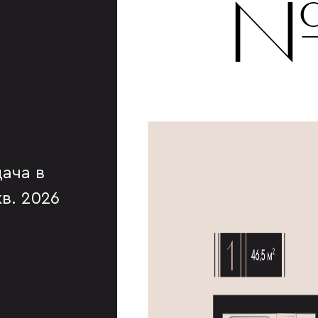
№
ача в
 кв. 2026