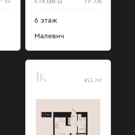
 137
6 ПОДЪЕЗД
№ 226
6 этаж
Малевич
1к
45,5 М²