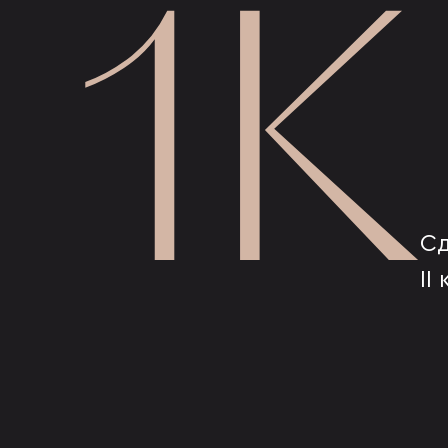
1К
Сд
II