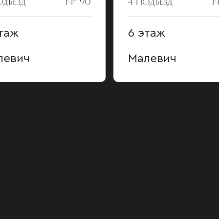
ОДЪЕЗД
№ 90
4 ПОДЪЕЗД
№
таж
6 этаж
левич
Малевич