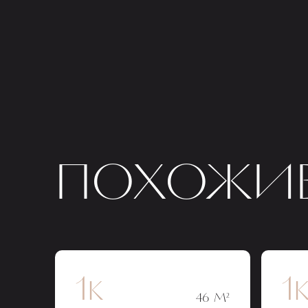
ПОХОЖИЕ
1к
1
46 М²