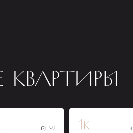
 КВАРТИРЫ
к
1к
47,1 М²
4