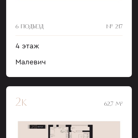
6 ПОДЪЕЗД
№ 217
4 этаж
Малевич
2к
62,7 М²