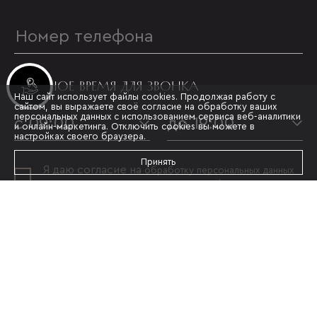
УДОБНОЕ ВРЕМЯ ДЛЯ ЗВОНКА
Инвестиционные лоты
Наш сайт использует файлы cookies. Продолжая работу с
сайтом, вы выражаете своё согласие на обработку ваших
персональных данных с использованием сервиса веб-аналитики
с 09:00
до 19:00
и онлайн-маркетинга. Отключить cookies вы можете в
настройках своего браузера.
Принять
Я даю согласие на
обработку персональных данных
и принимаю условия
политики конфиденциальности
ОТПРАВИТЬ