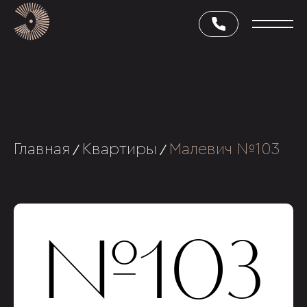
Главная
Квартиры
Малевич №103
/
/
№103