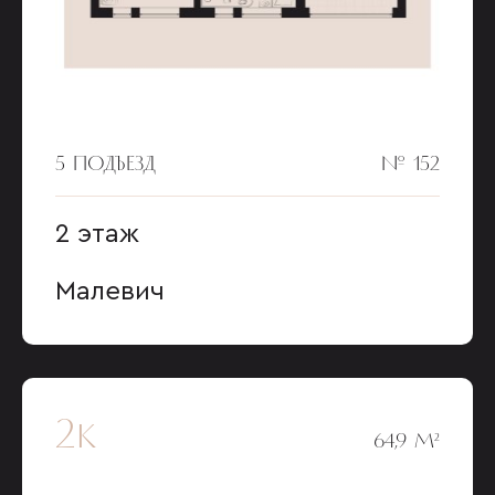
5 ПОДЪЕЗД
№ 152
2 этаж
Малевич
2к
64,9 М²