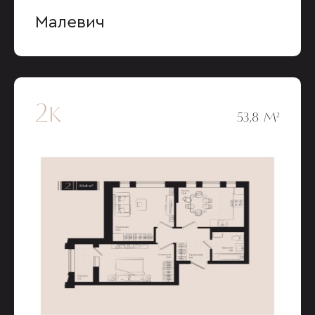
Малевич
2к
53,8 М²