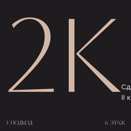
2К
Сд
II 
3 ПОДЪЕЗД
6 ЭТАЖ