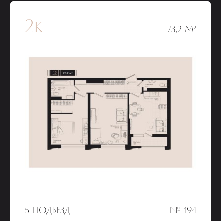
2к
73,2 М²
5 ПОДЪЕЗД
№ 194