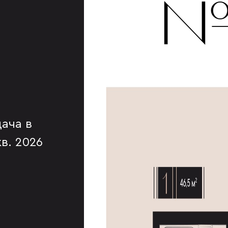
№
ача в
 кв. 2026