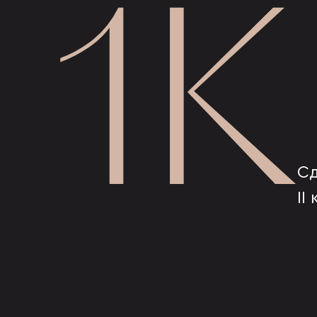
1К
Сд
II