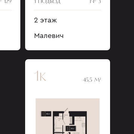
 129
1 ПОДЪЕЗД
№ 3
2 этаж
Малевич
1к
45,5 М²