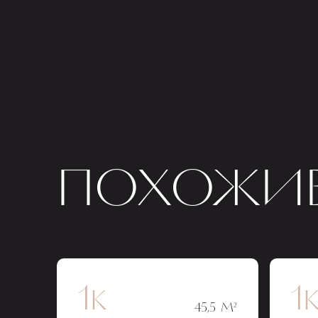
ПОХОЖИЕ
1к
1
45,5 М²