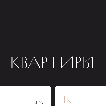
 КВАРТИРЫ
к
1к
47,1 М²
4