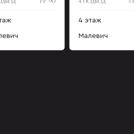
ОДЪЕЗД
№ 90
4 ПОДЪЕЗД
№
таж
4 этаж
левич
Малевич