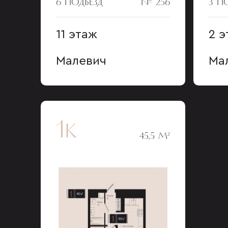
6 ПОДЪЕЗД
№ 256
3 П
11 этаж
2 э
Малевич
Ма
1к
45,5 М²