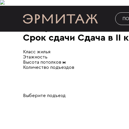
Главная
/
Планировки квартир
/
Литер 1.1
Назад
ПО
Литер 1.1
Срок сдачи Сдача в II к
Класс жилья
Этажность
Высота потолков
м
Количество подъездов
Выберите подъезд