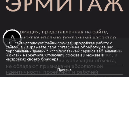
Информация, представленная на сайте,
носит исключительно рекламный характер,
Инвестиционные лоты
не является публичной офертой в
Наш сайт использует файлы cookies. Продолжая работу с
сайтом, вы выражаете своё согласие на обработку ваших
соответствии со ст. 435 п. 2 ст. 437 ГК РФ.
персональных данных с использованием сервиса веб-аналитики
Указанные качественные характеристики, а
и онлайн-маркетинга. Отключить cookies вы можете в
настройках своего браузера.
также все варианты визуализации объекта,
не обладают признаками абсолютной
Принять
идентичности проектной и рабочей
документации на строительство объекта и
размещены исключительно в рекламных
целях. Качественные характеристики
квартир и нежилых помещений отражены в
проектной и рабочей документации, их
необходимо уточнять при обращении в офис
застройщика и подписании
соответствующего договора с
застройщиком. Актуальные условия продаж