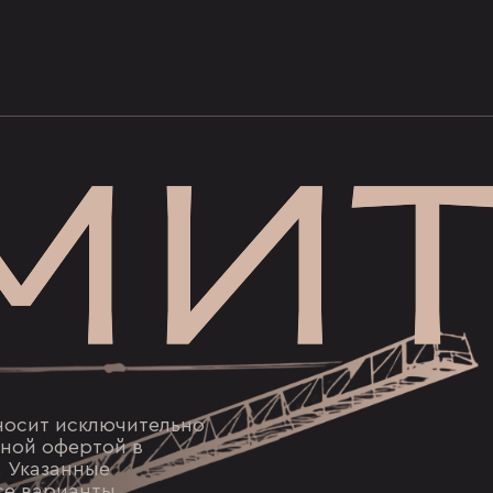
носит исключительно
чной офертой в
Ф. Указанные
се варианты