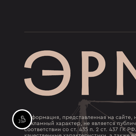
Информация, представленная на сайте, 
Инвестиционные лоты
рекламный характер, не является публи
соответствии со ст. 435 п. 2 ст. 437 ГК Р
качественные характеристики, а также в