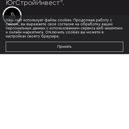
ЮгСтройИнвест”.
Инвестиционные лоты
Наш сайт использует файлы cookies. Продолжая работу с
сайтом, вы выражаете своё согласие на обработку ваших
персональных данных с использованием сервиса веб-аналитики
и онлайн-маркетинга. Отключить cookies вы можете в
настройках своего браузера.
Принять