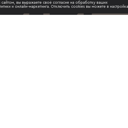
с сайтом, вы выражаете своё согласие на обработку ваших
итики и онлайн-маркетинга. Отключить cookies вы можете в настройк
носит исключительно
чной офертой в
Ф. Указанные
се варианты
знаками абсолютной
ументации на
лючительно в
ристики квартир и
ной и рабочей
 при обращении в офис