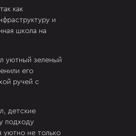
так как
нфраструктуру и
нная школа на
л уютный зеленый
енили его
хой ручей с
л, детские
му подходу
я уютно не только