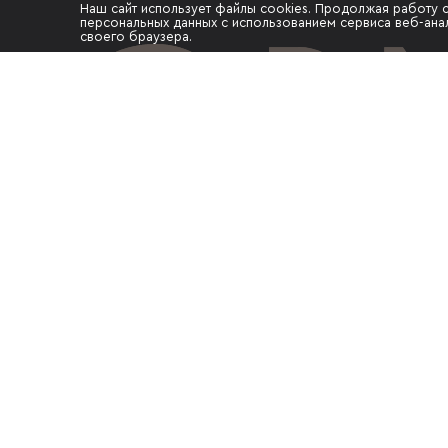
Наш сайт использует файлы cookies. Продолжая работу 
персональных данных с использованием сервиса веб-анал
своего браузера.
Информация, представленная на сайте, 
рекламный характер, не является публи
соответствии со ст. 435 п. 2 ст. 437 ГК Р
качественные характеристики, а также в
визуализации объекта, не обладают при
идентичности проектной и рабочей док
строительство объекта и размещены иск
рекламных целях. Качественные характе
нежилых помещений отражены в проект
документации, их необходимо уточнять