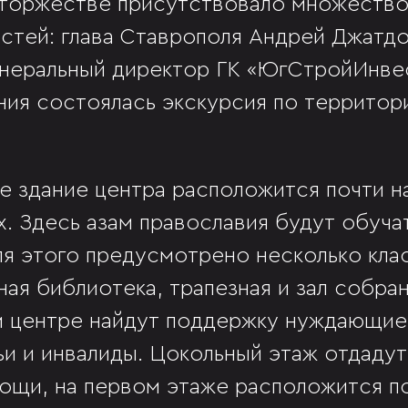
 торжестве присутствовало множество
остей: глава Ставрополя Андрей Джатд
енеральный директор ГК «ЮгСтройИнве
ия состоялась экскурсия по территор
 здание центра расположится почти на
х. Здесь азам православия будут обуча
ля этого предусмотрено несколько кл
ая библиотека, трапезная и зал собран
 центре найдут поддержку нуждающие
и и инвалиды. Цокольный этаж отдадут
ощи, на первом этаже расположится 