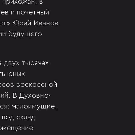
 прихожан, в
оев и почетный
ст» Юрий Иванов.
ии будущего
 двух тысячах
ть юных
ассов воскресной
ий. В Духовно-
ся: малоимущие,
 под склад
помещение