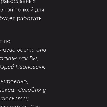
православных
авной точкой для
будет работать
т по
лагие вести они
таким как Вы,
Юрий Иванович».
анировано,
екса. Сегодня у
ительству