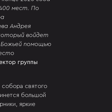
400 мест. По
ра
ева Андрея
 который войдет
с Божьей помощью
место
ектор группы
 собора святого
скинется большой
рники, яркие