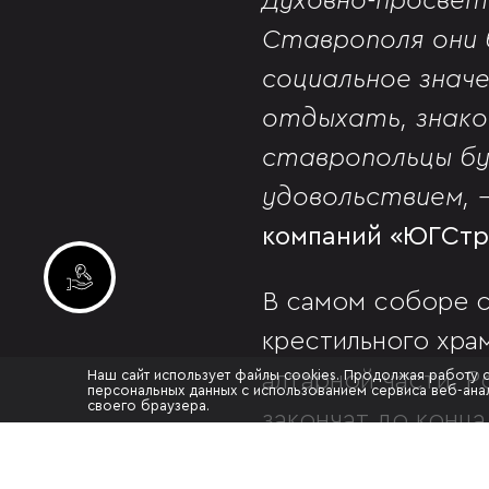
Духовно-просвет
Ставрополя они 
социальное знач
отдыхать, знако
ставропольцы буд
удовольствием, 
компаний «ЮГСтр
Инвестиционные лоты
В самом соборе с
крестильного хра
Наш сайт использует файлы cookies. Продолжая работу 
алтарной части. 
персональных данных с использованием сервиса веб-анал
своего браузера.
закончат до конца
Собор святого ра