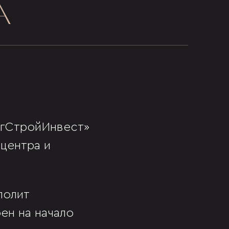
А
ЮгСтройИнвест»
центра и
полит
ен на начало