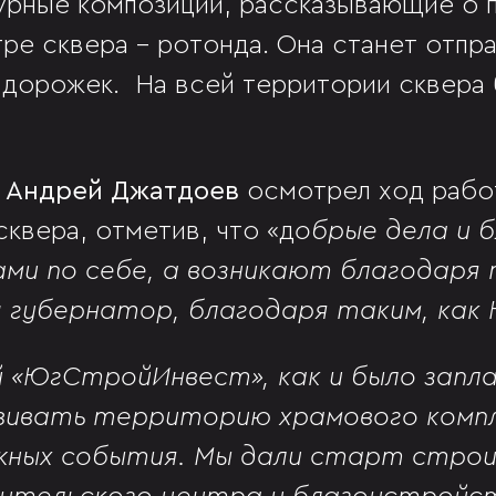
турные композиции, рассказывающие о 
тре сквера - ротонда. Она станет отпр
 дорожек. На всей территории сквера 
я Андрей Джатдоев
осмотрел ход рабо
квера, отметив, что «д
обрые дела и б
ми по себе, а возникают благодаря 
ш губернатор, благодаря таким, как 
й «ЮгСтройИнвест», как и было запл
ивать территорию храмового компл
ажных события. Мы дали старт стро