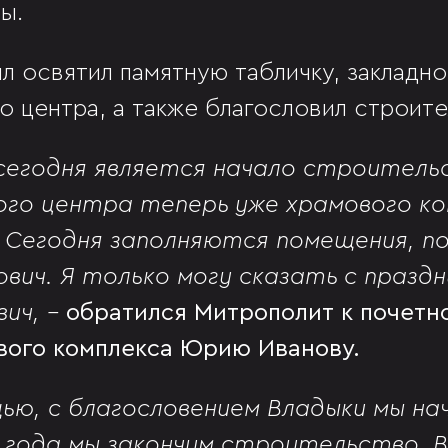
ы.
л освятил памятную табличку, закладно
 центра, а также благословил строите
 сегодня является начало строитель
го центра теперь уже храмового ко
. Сегодня заполняются помещения, 
вич. Я только могу сказать с праздн
вич, -
обратился Митрополит к почетн
вого комплекса Юрию Иванову.
щью, с благословением Владыки мы на
 года мы закончим строительство. В