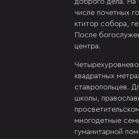
доброго дела. На
числе почетных г
ктитор собора, г
После богослужен
центра.
Четырехуровневое
квадратных метра
ставропольцев. Д
школы, православн
просветительском
многодетные семь
гуманитарной пом