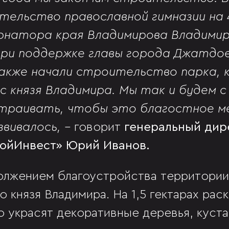
тельство православной гимназии на 
рнатора края Владимирова Владими
при поддержке главы города Джатдо
акже начали строительство парка,
кс князя Владимира. Мы так и будем 
страивать, чтобы это благостное 
звивалось, -
говорит
генеральный дир
ойИнвест» Юрий Иванов.
олжением благоустройства территории
 князя Владимира. На 1,5 гектарах ра
о украсят декоративные деревья, куста