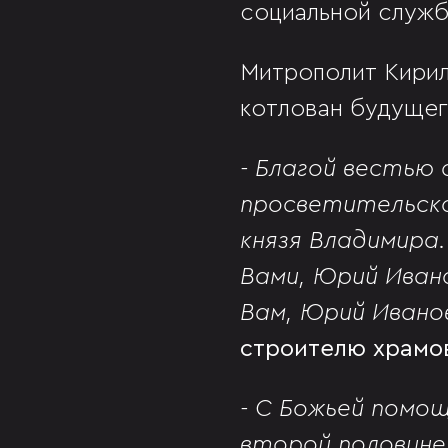
социальной служб
Митрополит Кирил
котлован будущего
- Благой вестью
просветительско
князя Владимира
Вами, Юрий Ивано
Вам, Юрий Ивано
строителю храмо
- С Божьей помо
второй половине