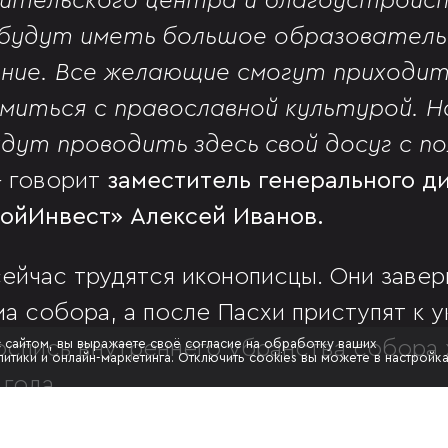
ительского центра и благоустройст
будут иметь большое образовательн
ение. Все желающие смогут приходит
миться с православной культурой. Н
ут проводить здесь свой досуг с по
-
говорит
заместитель генерального д
ойИнвест» Алексей Иванов.
ейчас трудятся иконописцы. Они заве
ма собора, а после Пасхи приступят к 
с сайтом, вы выражаете своё согласие на обработку ваших
Роспись внутреннего убранства собора
итики и онлайн-маркетинга. Отключить cookies вы можете в настройк
 года.
вноапостольного князя Владимира пос