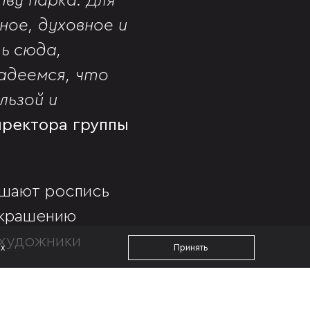
ву парка. Для
ое, духовное и
ь сюда,
адеемся, что
льзой и
иректора группы
ршают роспись
украшению
 художники
ах
Принять
троен по