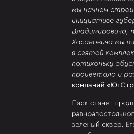
мы начнем строи
инициативе губе
Владимировича, 
Хасановича мы т
в святой компле
потихоньку обу
процветало и ра
компаний «ЮгСтр
Парк станет прод
равноапостольного
зеленый сквер. Ег