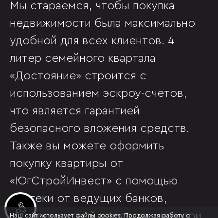
Мы стараемся, чтобы покупка
недвижимости была максимально
удобной для всех клиентов. 4
литер семейного квартала
«Достояние» строится с
использованием эскроу-счетов,
что является гарантией
безопасного вложения средств.
Также вы можете оформить
покупку квартиры от
«ЮгСтройИнвест» с помощью
ипотеки от ведущих банков,
Инвестиционные лоты
беспроцентной рассрочки или при
Наш сайт использует файлы cookies. Продолжая работу с