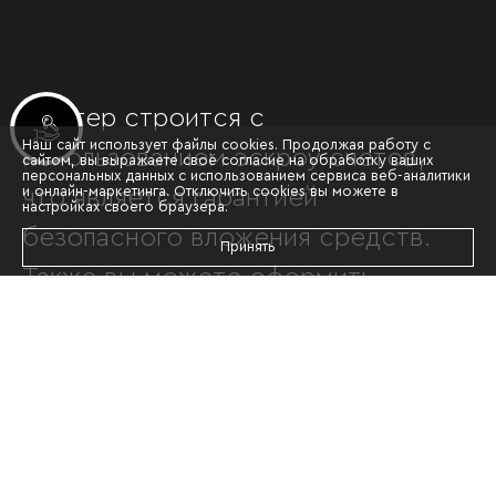
6 литер строится с
Инвестиционные лоты
Наш сайт использует файлы cookies. Продолжая работу с
использованием эскроу-счетов,
сайтом, вы выражаете своё согласие на обработку ваших
персональных данных с использованием сервиса веб-аналитики
и онлайн-маркетинга. Отключить cookies вы можете в
что является гарантией
настройках своего браузера.
безопасного вложения средств.
Принять
Также вы можете оформить
покупку квартиры от
«ЮгСтройИнвест» с помощью
ипотеки, беспроцентной рассрочки
или при помощи материнского
(семейного) капитала.