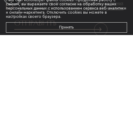
Я даю согласие на
обработку персональных данных
сайтом, вы выражаете своё согласие на обработку ваших
и принимаю условия
персональных данных с использованием сервиса веб-аналитики
политики конфиденциальности
и онлайн-маркетинга. Отключить cookies вы можете в
настройках своего браузера.
ОТПРАВИТЬ
Принять
Информация, представленная на сайте,
носит исключительно рекламный характер,
не является публичной офертой в
соответствии со ст. 435 п. 2 ст. 437 ГК РФ.