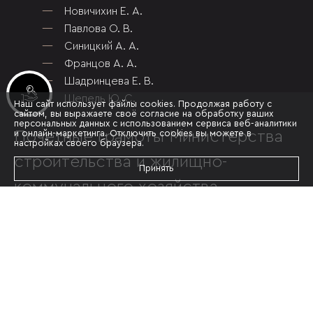
Новичихин Е. А.
Павлова О. В.
Синицкий А. А.
Францов А. А.
Шадринцева Е. В.
Инвестиционные лоты
Шепель Ю. С.
Наш сайт использует файлы cookies. Продолжая работу с
сайтом, вы выражаете своё согласие на обработку ваших
персональных данных с использованием сервиса веб-аналитики
и онлайн-маркетинга. Отключить cookies вы можете в
Почетные грамоты Министерства
настройках своего браузера.
строительства и жилищно-
Принять
коммунального хозяйства
Российской Федерации получили
Мезенцев Р.А.
Павлов И.А.
Самойлов А. А.