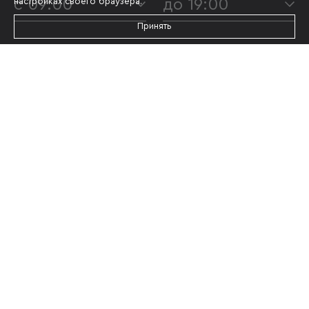
с 09:00
до 19:00
настройках своего браузера.
Принять
Я даю согласие на
обработку персональных данных
и принимаю условия
политики конфиденциальности
ОТПРАВИТЬ
Информация, представленная на сайте,