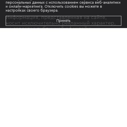
персональных данных с использованием сервиса веб-аналитики
и онлайн-маркетинга. Отключить cookies вы можете в
настройках своего браузера.
Информация, представленная на сайте,
Принять
носит исключительно рекламный характер,
не является публичной офертой в
соответствии со ст. 435 п. 2 ст. 437 ГК РФ.
Указанные качественные характеристики, а
также все варианты визуализации объекта,
не обладают признаками абсолютной
идентичности проектной и рабочей
документации на строительство объекта и
размещены исключительно в рекламных
целях. Качественные характеристики
квартир и нежилых помещений отражены в
проектной и рабочей документации, их
необходимо уточнять при обращении в офис
застройщика и подписании
соответствующего договора с
застройщиком. Актуальные условия продаж
можно узнать у менеджеров отдела продаж.
Политика конфиденциальности