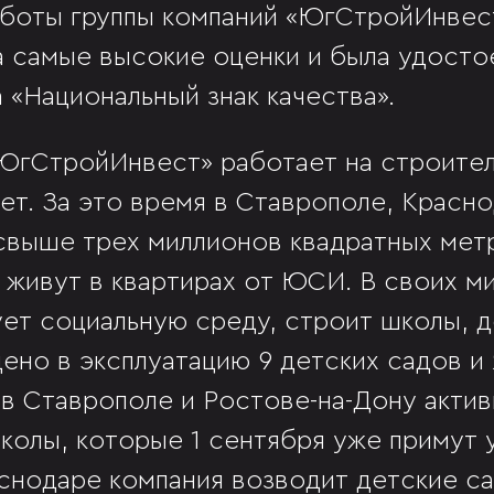
аботы группы компаний «ЮгСтройИнвест
а самые высокие оценки и была удосто
 «Национальный знак качества».
«ЮгСтройИнвест» работает на строите
ет. За это время в Ставрополе, Красн
свыше трех миллионов квадратных мет
к живут в квартирах от ЮСИ. В своих м
ет социальную среду, строит школы, д
ено в эксплуатацию 9 детских садов и 
в Ставрополе и Ростове-на-Дону акти
колы, которые 1 сентября уже примут у
снодаре компания возводит детские с