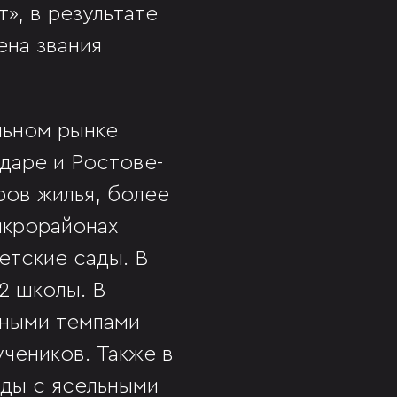
», в результате
ена звания
льном рынке
одаре и Ростове-
ров жилья, более
икрорайонах
етские сады. В
2 школы. В
вными темпами
чеников. Также в
ады с ясельными