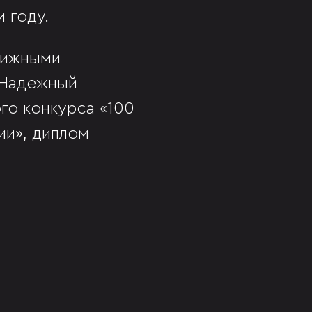
 году.
тижными
«Надежный
го конкурса «100
ии», диплом