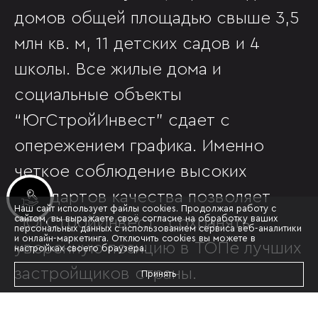
домов общей площадью свыше 3,5
млн кв. м, 11 детских садов и 4
школы. Все жилые дома и
социальные объекты
“ЮгСтройИнвест” сдает с
опережением графика. Именно
четкое соблюдение высоких
стандартов качества позволяет
Инвестиционные лоты
Наш сайт использует файлы cookies. Продолжая работу с
сайтом, вы выражаете своё согласие на обработку ваших
“ЮгСтройИнвест” сохранять
персональных данных с использованием сервиса веб-аналитики
и онлайн-маркетинга. Отключить cookies вы можете в
уверенную позицию в ТОПе лучших
настройках своего браузера.
застройщиков страны.
Принять