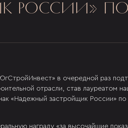
К РОССИИ» ПО
«ЮгСтройИнвест» в очередной раз под
роительной отрасли, став лауреатом н
нак «Надежный застройщик России» по
альную награду «за высочайшие показ