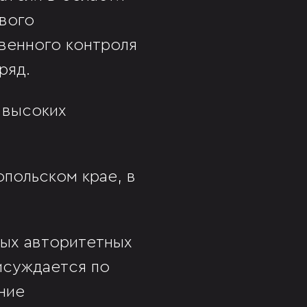
вого
твенного контроля
дряд.
 высоких
польском крае, в
мых авторитетных
исуждается по
ние