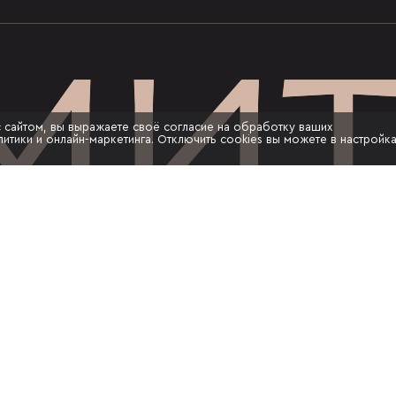
с сайтом, вы выражаете своё согласие на обработку ваших
итики и онлайн-маркетинга. Отключить cookies вы можете в настройк
носит исключительно
чной офертой в
Ф. Указанные
се варианты
знаками абсолютной
ументации на
лючительно в
ристики квартир и