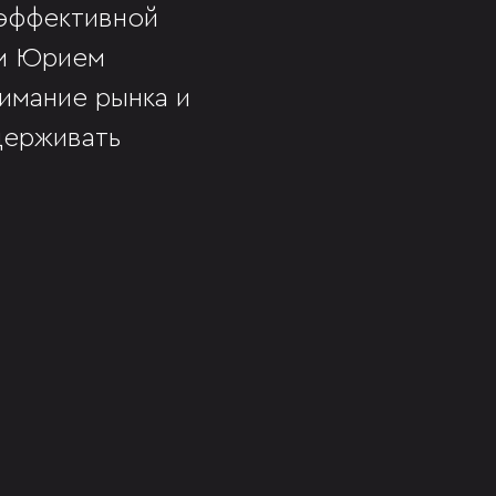
 эффективной
ом Юрием
нимание рынка и
держивать