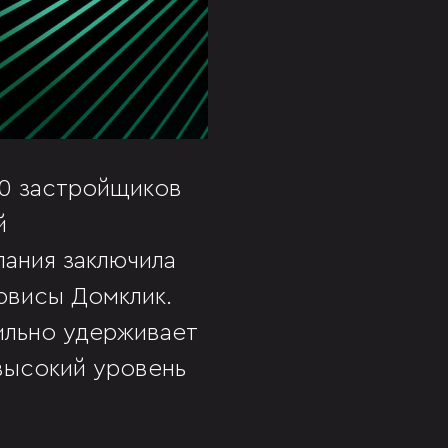
00 застройщиков
й
пания заключила
ервисы Домклик.
ильно удерживает
высокий уровень