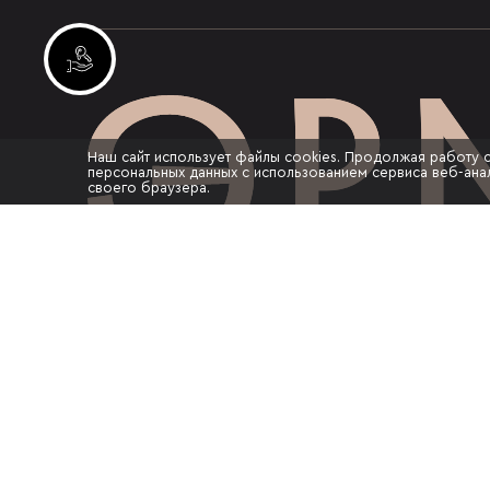
Инвестиционные лоты
Наш сайт использует файлы cookies. Продолжая работу 
персональных данных с использованием сервиса веб-анал
своего браузера.
Информация, представленная на сайте, 
рекламный характер, не является публи
соответствии со ст. 435 п. 2 ст. 437 ГК Р
качественные характеристики, а также в
визуализации объекта, не обладают при
идентичности проектной и рабочей док
строительство объекта и размещены иск
рекламных целях. Качественные характе