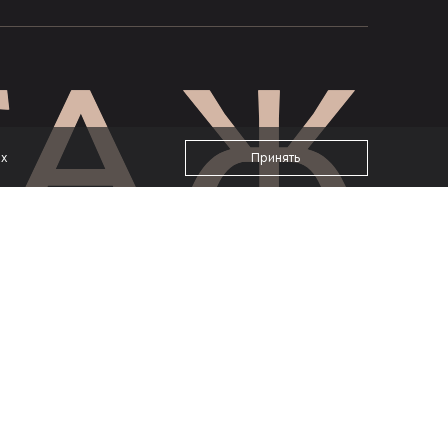
ах
Принять
Сайт разработан веб-студией
pixel2.studio