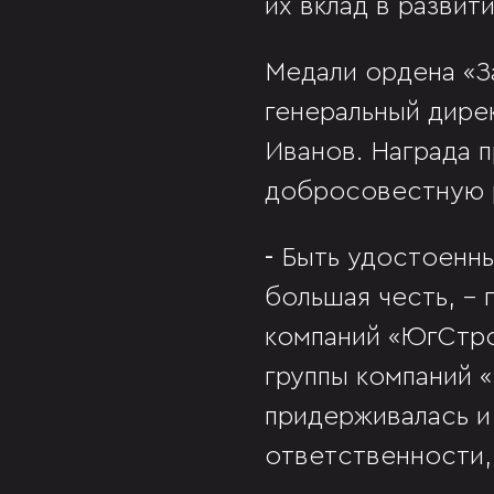
их вклад в развит
Медали ордена «З
генеральный дире
Иванов. Награда 
добросовестную 
-
Быть удостоенны
большая честь, -
компаний «ЮгСтр
группы компаний 
придерживалась и
ответственности,