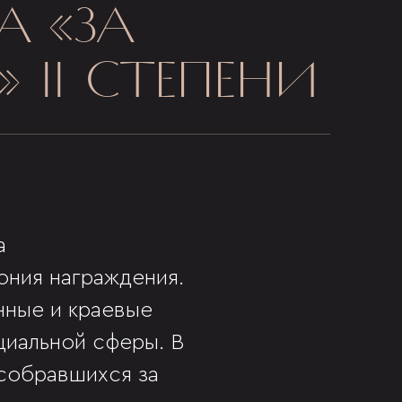
А «ЗА
 II СТЕПЕНИ
а
ония награждения.
нные и краевые
циальной сферы. В
собравшихся за