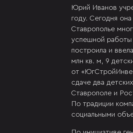
Юрий Иванов учр
году. Сегодня она
Ставрополье мног
успешной работы 
построила и ввел
млн кв. м, 9 детс
от «ЮгСтройИнвес
сдаче два детских
Ставрополе и Рос
По традиции комп
социальными объе
По инициативе ге