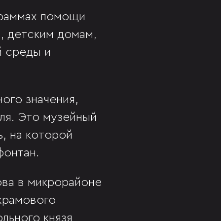
граммах помощи
, детским домам,
й среды и
ого значения,
ля. Это музейный
, на которой
фонтан.
ова в микрорайоне
 храмового
льного князя