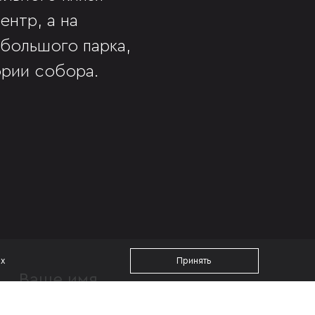
нтр, а на
 большого парка,
рии собора.
ах
Принять