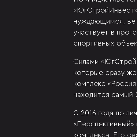
«ЮгСтройИнвест» 
нуждающимся, вет
участвует в прог
спортивных объек
Силами «ЮгСтройИ
которые сразу же
комплекс «Россия
находится самый 
С 2016 года по л
«Перспективный» 
комплекса. Его с