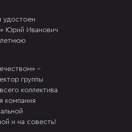
и удостоен
т» Юрий Иванович
олетнюю
ечеством» -
ектор группы
всего коллектива
я компания
иальной
ой и на совесть!