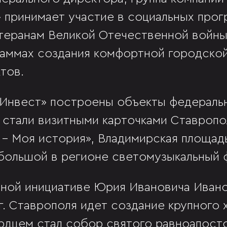
принимает участие в социальных про
еранам Великой Отечественной войны
раммах создания комфортной городско
тов.
нвест» построены объекты федеральн
 стали визитными карточками Ставропо
 – Моя история», Владимирская площадь
большой в регионе светомузыкальный 
ичной инициативе Юрия Ивановича Иван
г. Ставрополя идет создание крупного
ердцем стал собор святого равноапосто