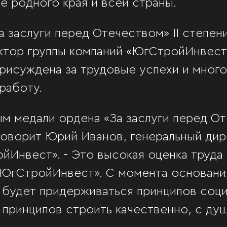
ие родного края и всей страны.
а заслуги перед Отечеством» II степен
ктор группы компаний «ЮгСтройИнвес
присуждена за трудовые успехи и мног
работу.
м медали ордена «За заслуги перед От
 говорит Юрий Иванов, генеральный дир
ойИнвест».
-
Это высокая оценка труда 
«ЮгСтройИнвест». С момента основани
 будет придерживаться принципов соц
 принципов строить качественно, с душ