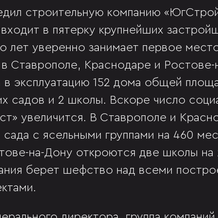
едил строительную компанию «ЮгСтрой
 входит в пятерку крупнейших застройщ
о лет уверенно занимает первое место.
в Ставрополе, Краснодаре и Ростове-
а в эксплуатацию 152 дома общей площ
ких садов и 2 школы. Вскоре число соц
т» увеличится. В Ставрополе и Красно
 сада с ясельными группами на 460 мест
тове-на-Дону откроются две школы на 
ания берет шефство над всеми постр
ктами.
нерального директора, группа компаний