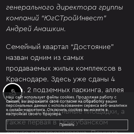
генерального директора группы
компаний “ЮгСТройИнвест”
Андрей Анашкин.
Семейный квартал “Достояние”
назван одним из самых
продаваемых жилых комплексов в
Краснодаре. Здесь уже сданы 4
дома, 2 подземных паркинга, аллея
Инвестиционные лоты
Наш сайт использует файлы cookies. Продолжая работу с
с арт-объектами, уникальные
сайтом, вы выражаете своё согласие на обработку ваших
персональных данных с использованием сервиса веб-аналитики
и онлайн-маркетинга. Отключить cookies вы можете в
детские и спортивные площадки, а
настройках своего браузера.
также первая в Прикубанском
Принять
округе электрозаправка. Помимо