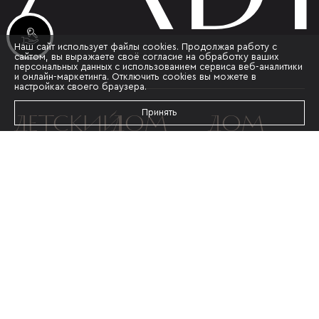
Инвестиционные лоты
Наш сайт использует файлы cookies. Продолжая работу с
сайтом, вы выражаете своё согласие на обработку ваших
персональных данных с использованием сервиса веб-аналитики
и онлайн-маркетинга. Отключить cookies вы можете в
настройках своего браузера.
ДЕТСКИЙ
ДОМ
ДОМ
Принять
САД
МАЛЕВИЧ
КАНДИНС